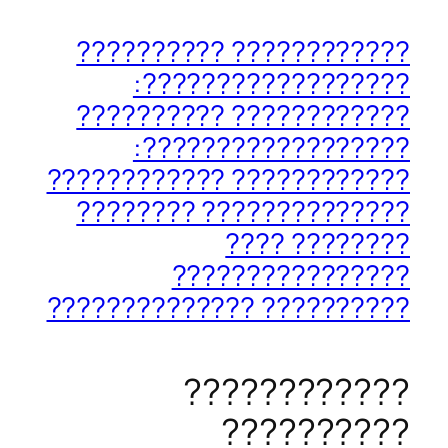
???????????? ??????????
??????????????????:
???????????? ??????????
??????????????????:
???????????? ????????????
?????????????? ????????
???????? ????
????????????????
?????????? ??????????????
????????????
??????????