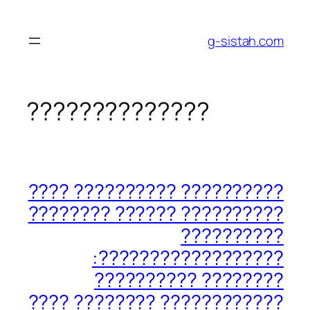
????????
??????
g-sistah.com
??????????????
??????????????
?????????? ?????????? ????
?????????? ?????? ????????
??????????
??????????????????:
???????? ??????????
???????????? ???????? ????