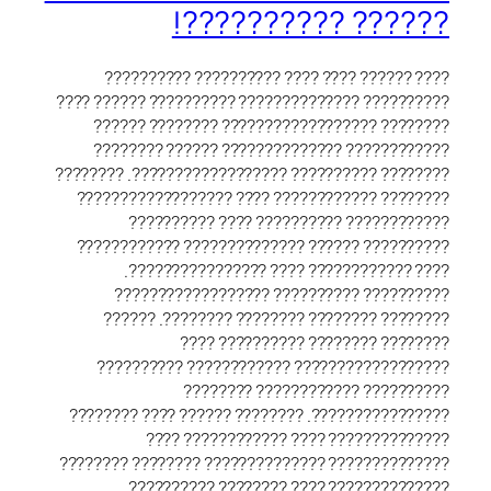
?????? ??????????!
???? ?????? ???? ???? ?????????? ??????????
?????????? ?????????????? ?????????? ?????? ????
???????? ?????????????????? ???????? ??????
???????????? ?????????????? ?????? ????????
???????? ?????????? ??????????????????. ????????
???????? ???????????? ???? ??????????????????
???????????? ?????????? ???? ??????????
?????????? ?????? ?????????????? ????????????
???? ???????????? ???? ????????????????.
?????????? ?????????? ??????????????????
???????? ???????? ???????? ????????. ??????
???????? ???????? ?????????? ????
?????????????????? ???????????? ??????????
?????????? ???????????? ????????
????????????????. ???????? ?????? ???? ????????
?????????????? ???? ???????????? ????
?????????????? ?????????????? ???????? ????????
?????????????? ???? ???????? ??????????