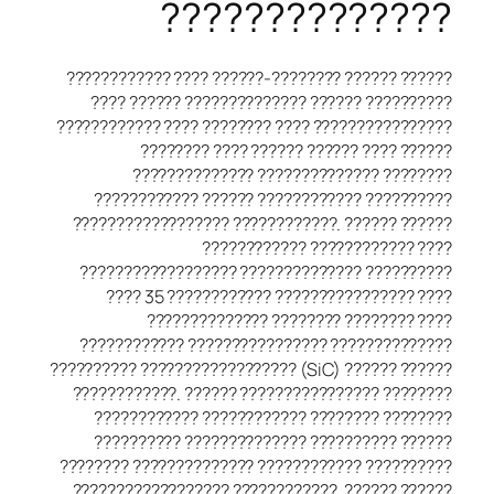
??????????????
???????????? ???? ??????-???????? ?????? ??????
???? ?????? ?????????????? ?????? ??????????
???????????? ???? ???????? ???? ????????????????
???????? ???? ?????? ?????? ???? ??????
?????????????? ?????????????? ????????
???????????? ?????? ???????????? ??????????
?????????????????? ????????????. ?????? ??????
???????????? ???????????? ????
?????????????????? ?????????????? ??????????
???? 35 ???????????? ???????????????? ????
?????????????? ???????? ???????? ????
???????????? ???????????????? ??????????????
?????????? ?????????????????? (SiC) ?????? ??????
????????????. ?????? ???????????????? ????????
???????????? ???????????? ???????? ????????
?????????? ?????????????? ?????????? ??????
???????? ?????????????? ???????????? ??????????
?????????????????? ????????????. ?????? ??????