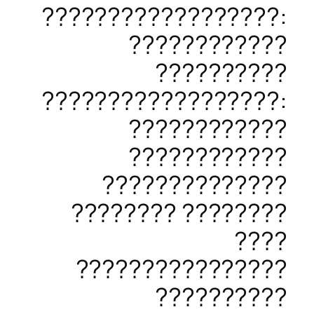
??????????????????:
????????????
??????????
??????????????????:
????????????
????????????
??????????????
???????? ????????
????
????????????????
??????????