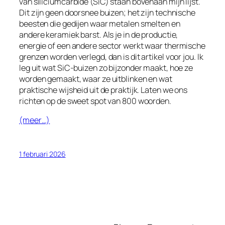
van siliciumcarbide (SiC) staan bovenaan mijn lijst.
Dit zijn geen doorsnee buizen; het zijn technische
Finnish
beesten die gedijen waar metalen smelten en
Estonian
andere keramiek barst. Als je in de productie,
energie of een andere sector werkt waar thermische
Esperanto
grenzen worden verlegd, dan is dit artikel voor jou. Ik
Dutch (Belgium)
leg uit wat SiC-buizen zo bijzonder maakt, hoe ze
worden gemaakt, waar ze uitblinken en wat
Danish
praktische wijsheid uit de praktijk. Laten we ons
Czech
richten op de sweet spot van 800 woorden.
Croatian
(meer…)
Catalan
Bulgarian
1 februari 2026
Bosnian
Belarusian
Basque
Azerbaijani