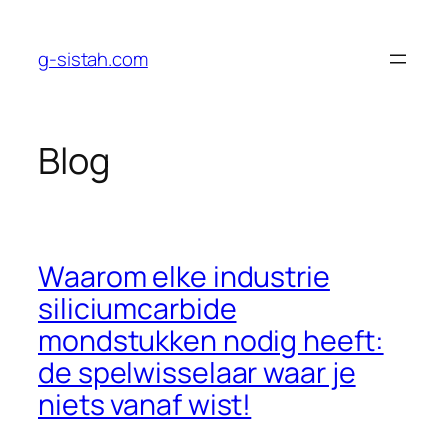
Ga
naar
g-sistah.com
de
inhoud
Blog
Waarom elke industrie
siliciumcarbide
mondstukken nodig heeft:
de spelwisselaar waar je
niets vanaf wist!