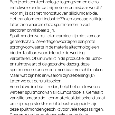
Ben je ooit een technologie tegengekomen die zo
indrukwekkend is dat hij meteen onmisbaar wordt?
Voor mij is dat het mondstuk van siliciumcarbide.
Het transformeert industrie??n en vandaag zal ik je
laten zien waarom deze spuitmonden in veel
sectoren onmisbaar zijn.
Spuitmonden van siliciumcarbide zijn niet zomaar
gereedschap. Ze vertegenwoordigen een grote
sprong voorwaarts in de materiaaltechnologie en
bieden tastbare voordelen die de werking
verbeteren. Of u nu werkt in de productie, de lucht-
en ruimtevaart of de gezondheidszorg, deze
spuitmonden kunnen een merkbaar verschil maken.
Maar wat zijn het en waarom zijn ze belangrijk?
Laten we dat eens uitzoeken.
Voordat we in detail treden, helpt het om te weten
wat een spuitmond van siliciumcarbide is. Gemaakt
van siliciumcarbide - een materiaal dat bekend staat
om zijn hoge sterkte en hittebestendigheid - zijn
deze spuitmonden geschikt voor vele toepassingen.
Daarom worden ze steeds vaker gebruikt in