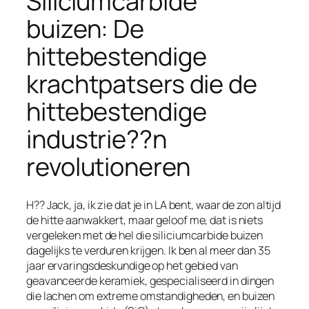
Siliciumcarbide
buizen: De
hittebestendige
krachtpatsers die de
hittebestendige
industrie??n
revolutioneren
H?? Jack, ja, ik zie dat je in LA bent, waar de zon altijd
de hitte aanwakkert, maar geloof me, dat is niets
vergeleken met de hel die siliciumcarbide buizen
dagelijks te verduren krijgen. Ik ben al meer dan 35
French (Canada)
jaar ervaringsdeskundige op het gebied van
geavanceerde keramiek, gespecialiseerd in dingen
French (France)
die lachen om extreme omstandigheden, en buizen
French (Belgium)